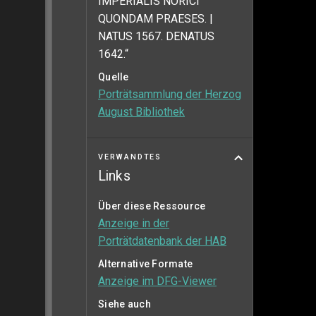
IMPERIALIS NORICI
QUONDAM PRAESES. |
NATUS 1567. DENATUS
1642.“
Quelle
Porträtsammlung der Herzog
August Bibliothek
VERWANDTES
Links
Über diese Ressource
Anzeige in der
Porträtdatenbank der HAB
Alternative Formate
Anzeige im DFG-Viewer
Siehe auch