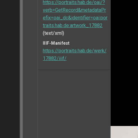
https://portraits.hab.de/oai/?
verb=GetRecord&metadataPr
efix=oai_dc&identifier=oai:por
traits.hab.de:artwork_17882
(text/xml)
IIIF-Manifest
https://portraits.hab.de/werk/
17882/iiif/