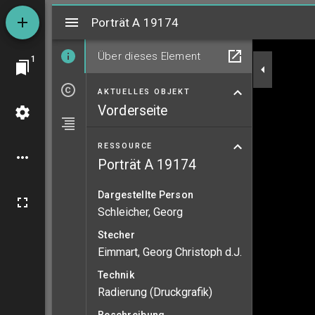
Mirador
Porträt A 19174
Porträt A 19174
Über dieses Element
1
AKTUELLES OBJEKT
Vorderseite
RESSOURCE
Porträt A 19174
Dargestellte Person
Schleicher, Georg
Stecher
Eimmart, Georg Christoph d.J.
Technik
Radierung (Druckgrafik)