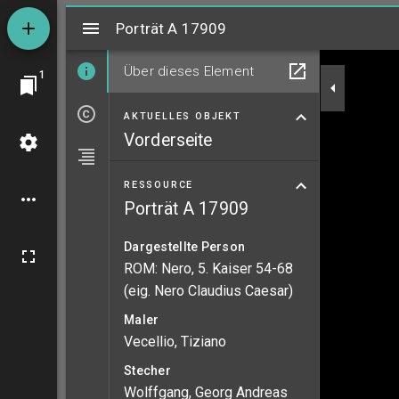
Mirador
Porträt A 17909
Porträt A 17909
Über dieses Element
1
AKTUELLES OBJEKT
Vorderseite
RESSOURCE
Porträt A 17909
Dargestellte Person
ROM: Nero, 5. Kaiser 54-68
(eig. Nero Claudius Caesar)
Maler
Vecellio, Tiziano
Stecher
Wolffgang, Georg Andreas