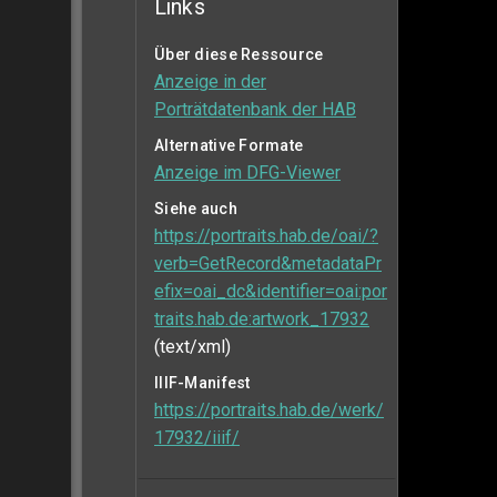
Links
Über diese Ressource
Anzeige in der
Porträtdatenbank der HAB
Alternative Formate
Anzeige im DFG-Viewer
Siehe auch
https://portraits.hab.de/oai/?
verb=GetRecord&metadataPr
efix=oai_dc&identifier=oai:por
traits.hab.de:artwork_17932
(text/xml)
IIIF-Manifest
https://portraits.hab.de/werk/
17932/iiif/