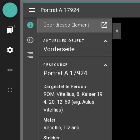
Mirador
Porträt A 17924
Porträt A 17924
Über dieses Element
1
AKTUELLES OBJEKT
Vorderseite
RESSOURCE
Porträt A 17924
Dargestellte Person
ROM: Vitellius, 8. Kaiser 19.
4.-20. 12. 69 (eig. Aulus
Vitellius)
Maler
Vecellio, Tiziano
Stecher