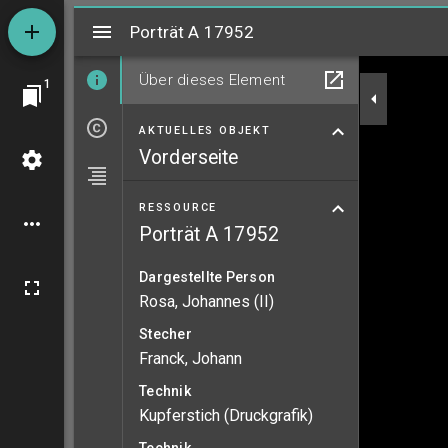
Mirador
Porträt A 17952
Porträt A 17952
Über dieses Element
1
AKTUELLES OBJEKT
Vorderseite
RESSOURCE
Porträt A 17952
Dargestellte Person
Rosa, Johannes (II)
Stecher
Franck, Johann
Technik
Kupferstich (Druckgrafik)