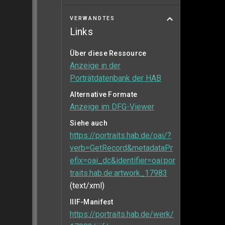
VERWANDTES
Links
Über diese Ressource
Anzeige in der
Porträtdatenbank der HAB
Alternative Formate
Anzeige im DFG-Viewer
Siehe auch
https://portraits.hab.de/oai/?
verb=GetRecord&metadataPr
efix=oai_dc&identifier=oai:por
traits.hab.de:artwork_17983
(text/xml)
IIIF-Manifest
https://portraits.hab.de/werk/