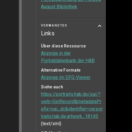
August Bibliothek
VERWANDTES
Links
Über diese Ressource
Anzeige in der
Porträtdatenbank der HAB
Alternative Formate
Anzeige im DFG-Viewer
Siehe auch
https://portraits.hab.de/oai/?
verb=GetRecord&metadataPr
efix=oai_dc&identifier=oai:por
traits.hab.de:artwork_18145
(text/xml)