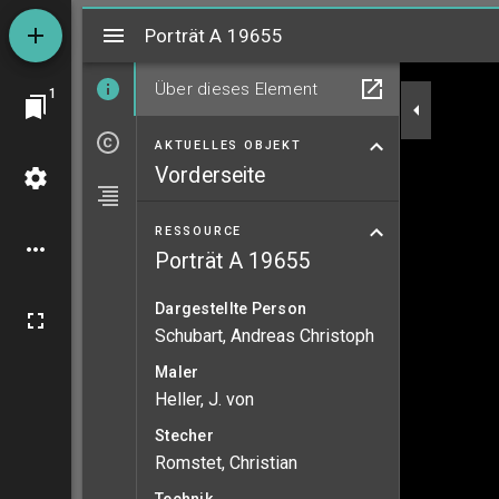
Mirador
Porträt A 19655
Porträt A 19655
Über dieses Element
1
AKTUELLES OBJEKT
Vorderseite
RESSOURCE
Porträt A 19655
Dargestellte Person
Schubart, Andreas Christoph
Maler
Heller, J. von
Stecher
Romstet, Christian