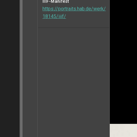
IIIF-Manifest
https://portraits.hab.de/werk/
18145/iiif/