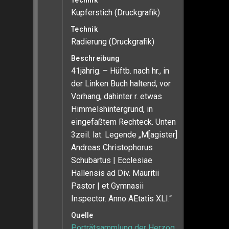
Technik
Kupferstich (Druckgrafik)
Technik
Radierung (Druckgrafik)
Beschreibung
41jährig. – Hüftb. nach hr., in
der Linken Buch haltend, vor
Vorhang, dahinter r. etwas
Himmelshintergrund, in
eingefaßtem Rechteck. Unten
3zeil. lat. Legende „M[agister]
Andreas Christophorus
Schubartus | Ecclesiae
Hallensis ad Div. Mauritii
Pastor | et Gymnasii
Inspector. Anno AEtatis XLI.“
Quelle
Porträtsammlung der Herzog