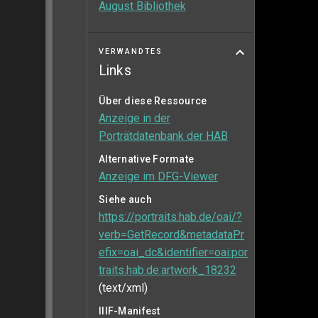
August Bibliothek
VERWANDTES
Links
Über diese Ressource
Anzeige in der
Porträtdatenbank der HAB
Alternative Formate
Anzeige im DFG-Viewer
Siehe auch
https://portraits.hab.de/oai/?
verb=GetRecord&metadataPr
efix=oai_dc&identifier=oai:por
traits.hab.de:artwork_18232
(text/xml)
IIIF-Manifest