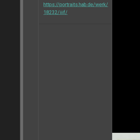
https://portraits.hab.de/werk/
18232/iiif/