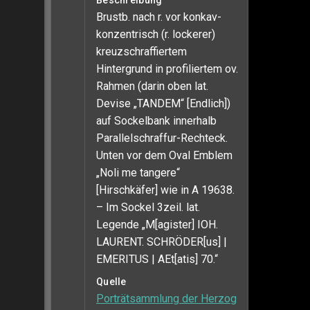
Beschreibung
Brustb. nach r. vor konkav-
konzentrisch (r. lockerer)
kreuzschraffiertem
Hintergrund in profiliertem ov.
Rahmen (darin oben lat.
Devise „TANDEM“ [Endlich])
auf Sockelbank innerhalb
Parallelschraffur-Rechteck.
Unten vor dem Oval Emblem
„Noli me tangere“
[Hirschkäfer] wie in A 19638.
– Im Sockel 3zeil. lat.
Legende „M[agister] IOH.
LAURENT. SCHRÖDER[us] |
EMERITUS | AEt[atis] 70.“
Quelle
Porträtsammlung der Herzog