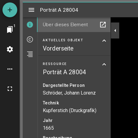
Mirador
Porträt A 28004
Porträt A 28004
Über dieses Element
1
AKTUELLES OBJEKT
Vorderseite
RESSOURCE
Porträt A 28004
Dargestellte Person
Schröder, Johann Lorenz
Technik
Kupferstich (Druckgrafik)
Jahr
1665