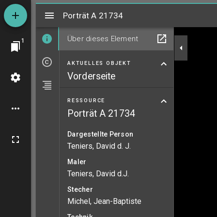
Mirador
Porträt A 21734
Porträt A 21734
Über dieses Element
1
AKTUELLES OBJEKT
Vorderseite
RESSOURCE
Porträt A 21734
Dargestellte Person
Teniers, David d. J.
Maler
Teniers, David d.J.
Stecher
Michel, Jean-Baptiste