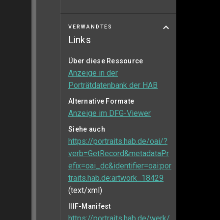
VERWANDTES
Links
Über diese Ressource
Anzeige in der
Porträtdatenbank der HAB
Alternative Formate
Anzeige im DFG-Viewer
Siehe auch
https://portraits.hab.de/oai/?
verb=GetRecord&metadataPr
efix=oai_dc&identifier=oai:por
traits.hab.de:artwork_18429
(text/xml)
IIIF-Manifest
https://portraits.hab.de/werk/