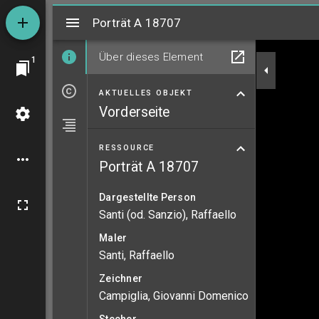
Mirador
Porträt A 18707
Porträt A 18707
Über dieses Element
1
AKTUELLES OBJEKT
Vorderseite
RESSOURCE
Porträt A 18707
Dargestellte Person
Santi (od. Sanzio), Raffaello
Maler
Santi, Raffaello
Zeichner
Campiglia, Giovanni Domenico