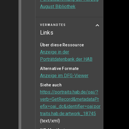
August Bibliothek
VERWANDTES
Links
Über diese Ressource
Anzeige in der
Porträtdatenbank der HAB
Alternative Formate
Anzeige im DFG-Viewer
Siehe auch
https://portraits.hab.de/oai/?
verb=GetRecord&metadataPr
efix=oai_dc&identifier=oai:por
traits.hab.de:artwork_18745
(text/xml)