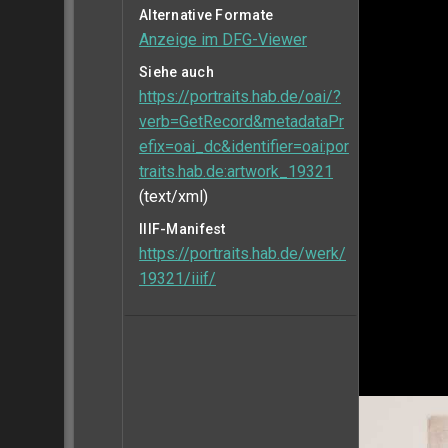
Alternative Formate
Anzeige im DFG-Viewer
Siehe auch
https://portraits.hab.de/oai/?
verb=GetRecord&metadataPr
efix=oai_dc&identifier=oai:por
traits.hab.de:artwork_19321
(text/xml)
IIIF-Manifest
https://portraits.hab.de/werk/
19321/iiif/