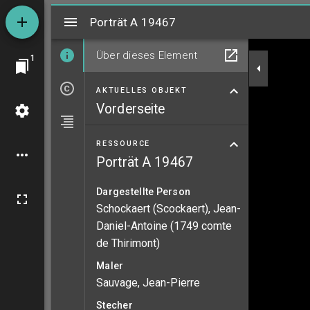
Mirador
Porträt A 19467
Porträt A 19467
Über dieses Element
1
AKTUELLES OBJEKT
Vorderseite
RESSOURCE
Porträt A 19467
Dargestellte Person
Schockaert (Scockaert), Jean-
Daniel-Antoine (1749 comte
de Thirimont)
Maler
Sauvage, Jean-Pierre
Stecher