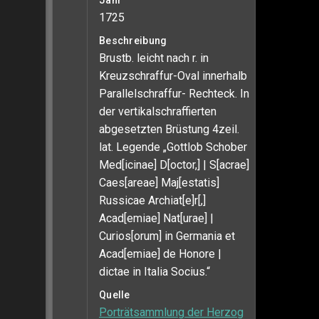
Jahr
1725
Beschreibung
Brustb. leicht nach r. in
Kreuzschraffur-Oval innerhalb
Parallelschraffur- Rechteck. In
der vertikalschraffierten
abgesetzten Brüstung 4zeil.
lat. Legende „Gottlob Schober
Med[icinae] D[octor,] | S[acrae]
Caes[areae] Maj[estatis]
Russicae Archiat[e]r[,]
Acad[emiae] Nat[urae] |
Curios[orum] in Germania et
Acad[emiae] de Honore |
dictae in Italia Socius.“
Quelle
Porträtsammlung der Herzog