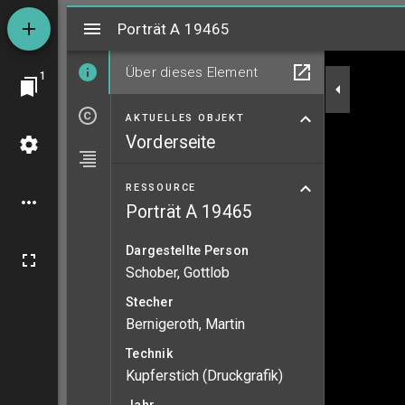
Mirador
Porträt A 19465
Porträt A 19465
Über dieses Element
1
AKTUELLES OBJEKT
Vorderseite
RESSOURCE
Porträt A 19465
Dargestellte Person
Schober, Gottlob
Stecher
Bernigeroth, Martin
Technik
Kupferstich (Druckgrafik)