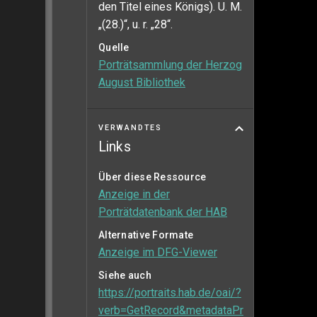
den Titel eines Königs). U. M.
„(28.)“, u. r. „28“.
Quelle
Porträtsammlung der Herzog
August Bibliothek
VERWANDTES
Links
Über diese Ressource
Anzeige in der
Porträtdatenbank der HAB
Alternative Formate
Anzeige im DFG-Viewer
Siehe auch
https://portraits.hab.de/oai/?
verb=GetRecord&metadataPr