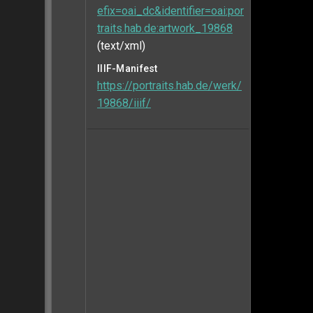
efix=oai_dc&identifier=oai:por
traits.hab.de:artwork_19868
(text/xml)
IIIF-Manifest
https://portraits.hab.de/werk/
19868/iiif/