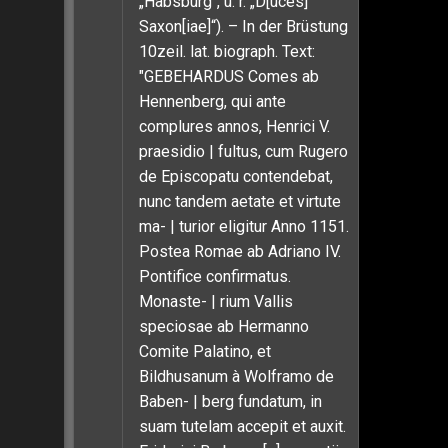
„Habsburg“, u. r. „D[uces]
Saxon[iae]“). – In der Brüstung
10zeil. lat. biograph. Text:
"GEBEHARDUS Comes ab
Hennenberg, qui ante
complures annos, Henrici V.
praesidio | fultus, cum Rugero
de Episcopatu contendebat,
nunc tandem aetate et virtute
ma- | turior eligitur Anno 1151.
Postea Romae ab Adriano IV.
Pontifice confirmatus.
Monaste- | rium Vallis
speciosae ab Hermanno
Comite Palatino, et
Bildhusanum à Wolframo de
Baben- | berg fundatum, in
suam tutelam accepit et auxit.