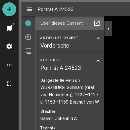
Mirador
Porträt A 24523
Porträt A 24523
Über dieses Element
1
AKTUELLES OBJEKT
Vorderseite
RESSOURCE
Porträt A 24523
Dargestellte Person
WÜRZBURG: Gebhard (Graf
von Henneberg), 1122–1127
u. 1150–1159 Bischof von W.
Stecher
Salver, Johann d.Ä.
Technik