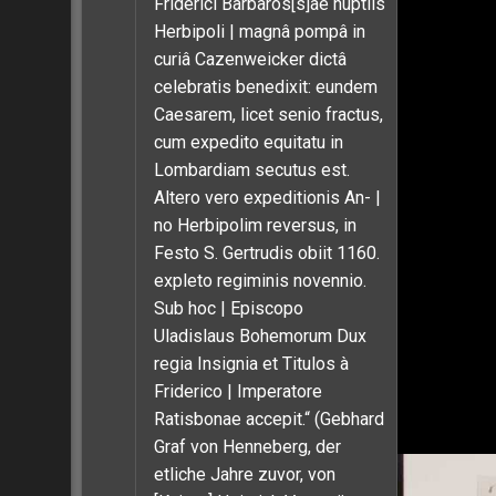
Friderici Barbaros[s]ae nuptiis
Herbipoli | magnâ pompâ in
curiâ Cazenweicker dictâ
celebratis benedixit: eundem
Caesarem, licet senio fractus,
cum expedito equitatu in
Lombardiam secutus est.
Altero vero expeditionis An- |
no Herbipolim reversus, in
Festo S. Gertrudis obiit 1160.
expleto regiminis novennio.
Sub hoc | Episcopo
Uladislaus Bohemorum Dux
regia Insignia et Titulos à
Friderico | Imperatore
Ratisbonae accepit.“ (Gebhard
Graf von Henneberg, der
etliche Jahre zuvor, von