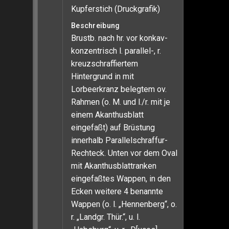
Kupferstich (Druckgrafik)
Beschreibung
Brustb. nach hr. vor konkav-
konzentrisch l. parallel-, r.
kreuzschraffiertem
Hintergrund in mit
Lorbeerkranz belegtem ov.
Rahmen (o. M. und l./r. mit je
einem Akanthusblatt
eingefaßt) auf Brüstung
innerhalb Parallelschraffur-
Rechteck. Unten vor dem Oval
mit Akanthusblattranken
eingefaßtes Wappen, in den
Ecken weitere 4 benannte
Wappen (o. l. „Hennenberg“, o.
r. „Landgr. Thür.“, u. l.