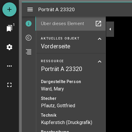
Mirador
Porträt A 23320
Porträt A 23320
Über dieses Element
1
AKTUELLES OBJEKT
Vorderseite
RESSOURCE
Porträt A 23320
Dargestellte Person
Ward, Mary
Stecher
Pfautz, Gottfried
Technik
Kupferstich (Druckgrafik)