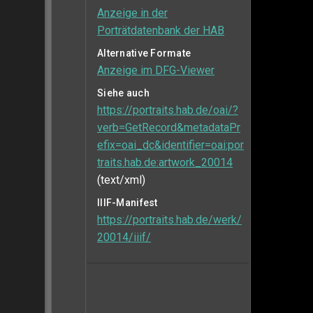
Anzeige in der
Porträtdatenbank der HAB
Alternative Formate
Anzeige im DFG-Viewer
Siehe auch
https://portraits.hab.de/oai/?
verb=GetRecord&metadataPr
efix=oai_dc&identifier=oai:por
traits.hab.de:artwork_20014
(text/xml)
IIIF-Manifest
https://portraits.hab.de/werk/
20014/iiif/