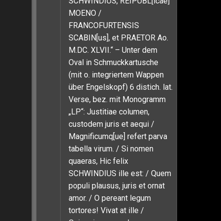
SCHWINDIUS, REIPUBL[icae]
MOENO /
FRANCOFURTENSIS
SCABIN[us], et PRAETOR Ao.
M.DC. XLVII.“ – Unter dem
Oval in Schmuckkartusche
(mit o. integriertem Wappen
über Engelskopf) 6 distich. lat.
Verse, bez. mit Monogramm
„LP“: Justitiae columen,
custodem juris et aequi /
Magnificumq[ue] refert parva
tabella virum. / Si nomen
quaeras, Hic felix
SCHWINDIUS ille est: / Quem
populi plausus, juris et ornat
amor. / O pereant legum
tortores! Vivat at ille /