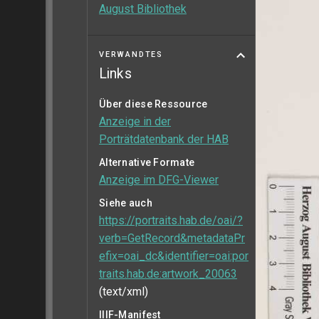
August Bibliothek
VERWANDTES
Links
Über diese Ressource
Anzeige in der
Porträtdatenbank der HAB
Alternative Formate
Anzeige im DFG-Viewer
Siehe auch
https://portraits.hab.de/oai/?
verb=GetRecord&metadataPr
efix=oai_dc&identifier=oai:por
traits.hab.de:artwork_20063
(text/xml)
IIIF-Manifest