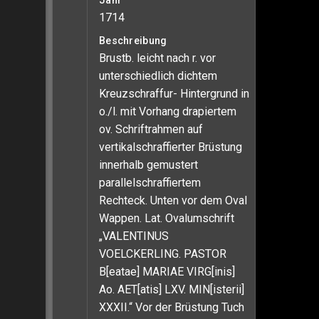
Jahr
1714
Beschreibung
Brustb. leicht nach r. vor
unterschiedlich dichtem
Kreuzschraffur- Hintergrund in
o./l. mit Vorhang drapiertem
ov. Schriftrahmen auf
vertikalschraffierter Brüstung
innerhalb gemustert
parallelschraffiertem
Rechteck. Unten vor dem Oval
Wappen. Lat. Ovalumschrift
„VALENTINUS
VOELCKERLING. PASTOR
B[eatae] MARIAE VIRG[inis]
Ao. AET[atis] LXV. MIN[isterii]
XXXII.“ Vor der Brüstung Tuch