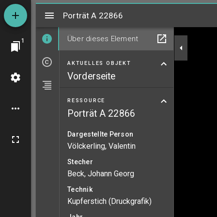
Mirador
Porträt A 22866
Porträt A 22866
Über dieses Element
1
AKTUELLES OBJEKT
Vorderseite
RESSOURCE
Porträt A 22866
Dargestellte Person
Völckerling, Valentin
Stecher
Beck, Johann Georg
Technik
Kupferstich (Druckgrafik)