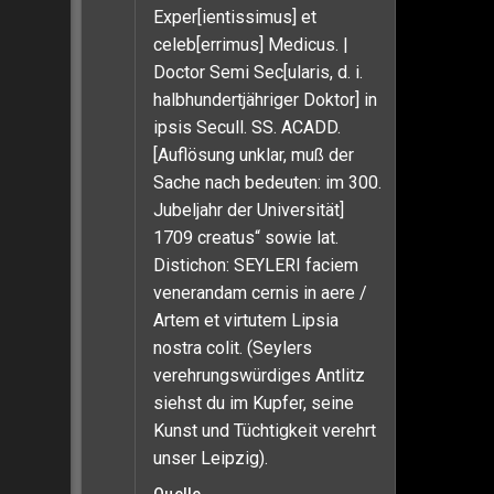
Exper[ientissimus] et
celeb[errimus] Medicus. |
Doctor Semi Sec[ularis, d. i.
halbhundertjähriger Doktor] in
ipsis Secull. SS. ACADD.
[Auflösung unklar, muß der
Sache nach bedeuten: im 300.
Jubeljahr der Universität]
1709 creatus“ sowie lat.
Distichon: SEYLERI faciem
venerandam cernis in aere /
Artem et virtutem Lipsia
nostra colit. (Seylers
verehrungswürdiges Antlitz
siehst du im Kupfer, seine
Kunst und Tüchtigkeit verehrt
unser Leipzig).