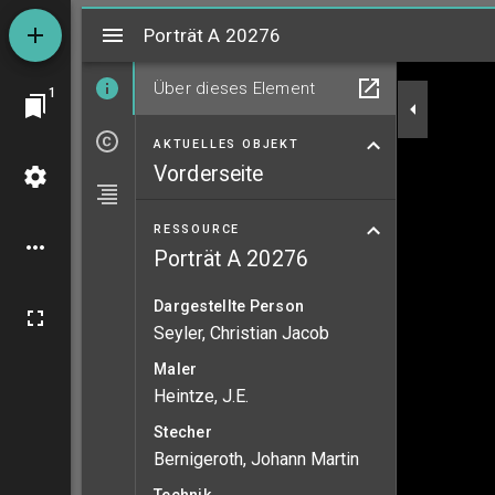
Mirador
Porträt A 20276
Porträt A 20276
Über dieses Element
1
AKTUELLES OBJEKT
Vorderseite
RESSOURCE
Porträt A 20276
Dargestellte Person
Seyler, Christian Jacob
Maler
Heintze, J.E.
Stecher
Bernigeroth, Johann Martin