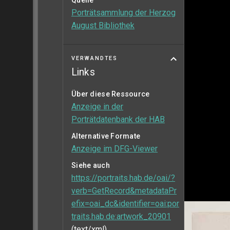
Quelle
Porträtsammlung der Herzog
August Bibliothek
VERWANDTES
Links
Über diese Ressource
Anzeige in der
Porträtdatenbank der HAB
Alternative Formate
Anzeige im DFG-Viewer
Siehe auch
https://portraits.hab.de/oai/?
verb=GetRecord&metadataPr
efix=oai_dc&identifier=oai:por
traits.hab.de:artwork_20901
(text/xml)