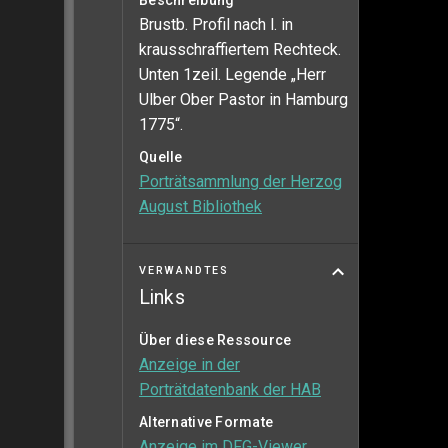
Beschreibung
Brustb. Profil nach l. in
krausschraffiertem Rechteck.
Unten 1zeil. Legende „Herr
Ulber Ober Pastor in Hamburg
1775“.
Quelle
Porträtsammlung der Herzog
August Bibliothek
VERWANDTES
Links
Über diese Ressource
Anzeige in der
Porträtdatenbank der HAB
Alternative Formate
Anzeige im DFG-Viewer