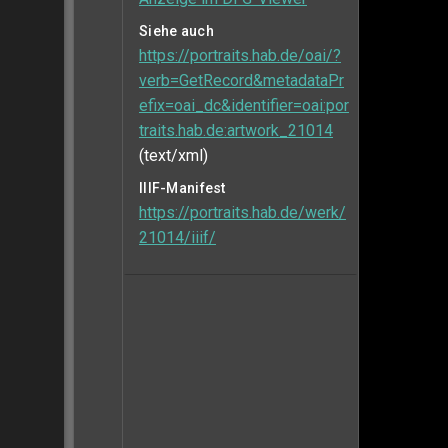
Siehe auch
https://portraits.hab.de/oai/?
verb=GetRecord&metadataPr
efix=oai_dc&identifier=oai:por
traits.hab.de:artwork_21014
(text/xml)
IIIF-Manifest
https://portraits.hab.de/werk/
21014/iiif/