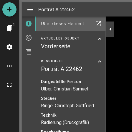
Mirador
Porträt A 22462
Porträt A 22462
Über dieses Element
1
AKTUELLES OBJEKT
Vorderseite
RESSOURCE
Porträt A 22462
Dargestellte Person
Ulber, Christian Samuel
Stecher
Ringe, Christoph Gottfried
Technik
Radierung (Druckgrafik)