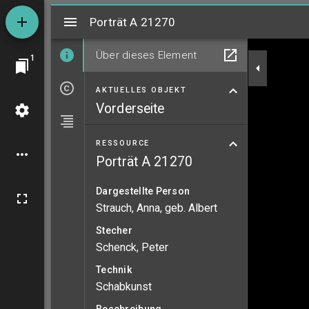
Mirador
Porträt A 21270
Porträt A 21270
Über dieses Element
1
AKTUELLES OBJEKT
Vorderseite
RESSOURCE
Porträt A 21270
Dargestellte Person
Strauch, Anna, geb. Albert
Stecher
Schenck, Peter
Technik
Schabkunst