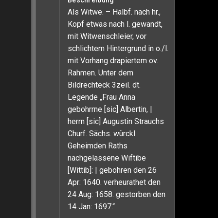
Beschreibung
Als Witwe. – Halbf. nach hr.,
Kopf etwas nach l. gewandt,
mit Witwenschleier, vor
schlichtem Hintergrund in o./l.
mit Vorhang drapiertem ov.
Rahmen. Unter dem
Bildrechteck 3zeil. dt.
Legende „Frau Anna
gebohrrne [sic] Albertin, |
herrn [sic] Augustin Strauchs
Churf. Sächs. würckl.
Geheimden Raths
nachgelassene Wiftibe
[Wittib]: | gebohren den 26
Apr: 1640. verheurathet den
24 Aug: 1658. gestorben den
14 Jan: 1697.“