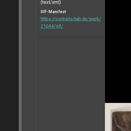
(text/xml)
IIIF-Manifest
https://portraits.hab.de/werk/
21044/iiif/