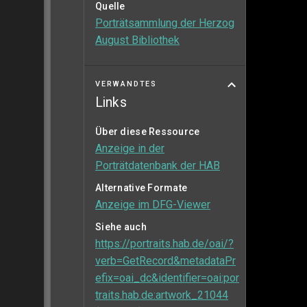
Quelle
Porträtsammlung der Herzog
August Bibliothek
VERWANDTES
Links
Über diese Ressource
Anzeige in der
Porträtdatenbank der HAB
Alternative Formate
Anzeige im DFG-Viewer
Siehe auch
https://portraits.hab.de/oai/?
verb=GetRecord&metadataPr
efix=oai_dc&identifier=oai:por
traits.hab.de:artwork_21044