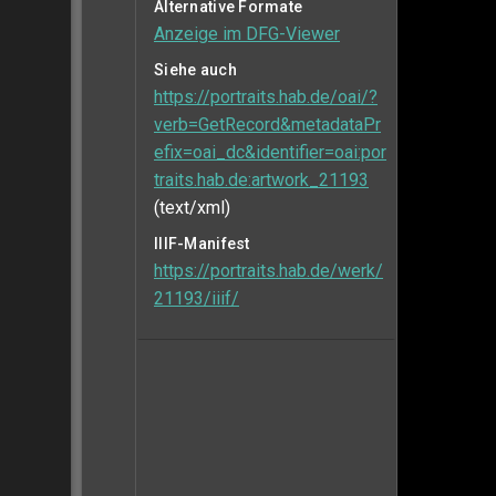
Alternative Formate
Anzeige im DFG-Viewer
Siehe auch
https://portraits.hab.de/oai/?
verb=GetRecord&metadataPr
efix=oai_dc&identifier=oai:por
traits.hab.de:artwork_21193
(text/xml)
IIIF-Manifest
https://portraits.hab.de/werk/
21193/iiif/