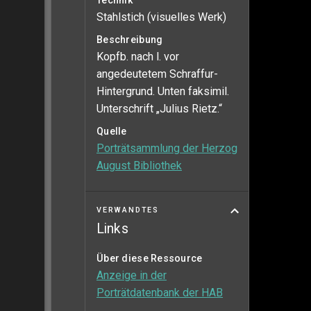
Technik
Stahlstich (visuelles Werk)
Beschreibung
Kopfb. nach l. vor
angedeutetem Schraffur-
Hintergrund. Unten faksimil.
Unterschrift „Julius Rietz.“
Quelle
Porträtsammlung der Herzog
August Bibliothek
VERWANDTES
Links
Über diese Ressource
Anzeige in der
Porträtdatenbank der HAB