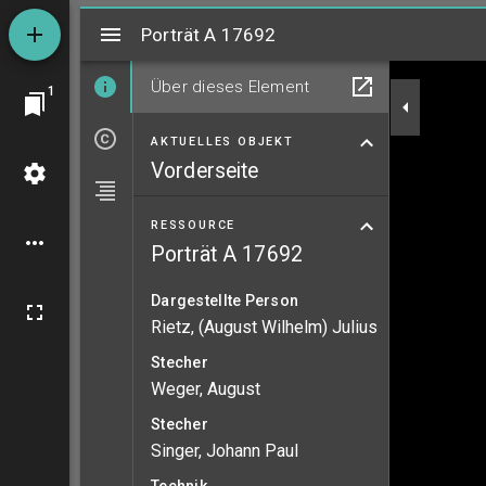
Mirador
Porträt A 17692
Porträt A 17692
Über dieses Element
1
AKTUELLES OBJEKT
Vorderseite
RESSOURCE
Porträt A 17692
Dargestellte Person
Rietz, (August Wilhelm) Julius
Stecher
Weger, August
Stecher
Singer, Johann Paul