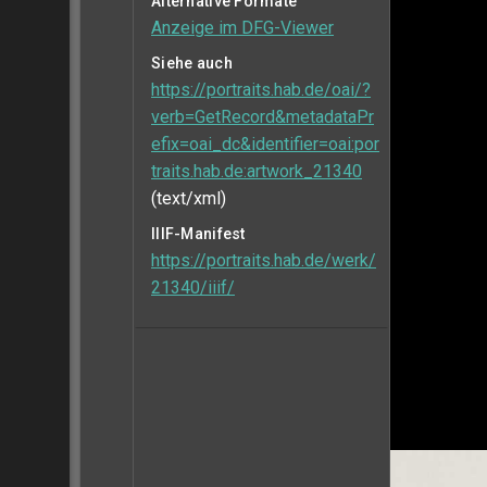
Alternative Formate
Anzeige im DFG-Viewer
Siehe auch
https://portraits.hab.de/oai/?
verb=GetRecord&metadataPr
efix=oai_dc&identifier=oai:por
traits.hab.de:artwork_21340
(text/xml)
IIIF-Manifest
https://portraits.hab.de/werk/
21340/iiif/