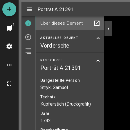
Mirador
Porträt A 21391
Porträt A 21391
Über dieses Element
1
AKTUELLES OBJEKT
Vorderseite
RESSOURCE
Porträt A 21391
Dargestellte Person
Stryk, Samuel
Technik
Kupferstich (Druckgrafik)
Jahr
1742