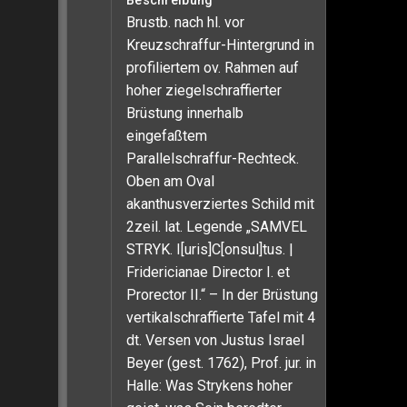
Beschreibung
Brustb. nach hl. vor
Kreuzschraffur-Hintergrund in
profiliertem ov. Rahmen auf
hoher ziegelschraffierter
Brüstung innerhalb
eingefaßtem
Parallelschraffur-Rechteck.
Oben am Oval
akanthusverziertes Schild mit
2zeil. lat. Legende „SAMVEL
STRYK. I[uris]C[onsul]tus. |
Fridericianae Director I. et
Prorector II.“ – In der Brüstung
vertikalschraffierte Tafel mit 4
dt. Versen von Justus Israel
Beyer (gest. 1762), Prof. jur. in
Halle: Was Strykens hoher