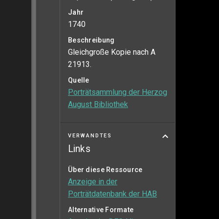
Jahr
1740
Beschreibung
Gleichgroße Kopie nach A
21913.
Quelle
Porträtsammlung der Herzog
August Bibliothek
VERWANDTES
Links
Über diese Ressource
Anzeige in der
Porträtdatenbank der HAB
Alternative Formate