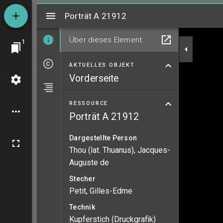
Mirador
Porträt A 21912
Porträt A 21912
Über dieses Element
1
AKTUELLES OBJEKT
Vorderseite
RESSOURCE
Porträt A 21912
Dargestellte Person
Thou (lat. Thuanus), Jacques-
Auguste de
Stecher
Petit, Gilles-Edme
Technik
Kupferstich (Druckgrafik)