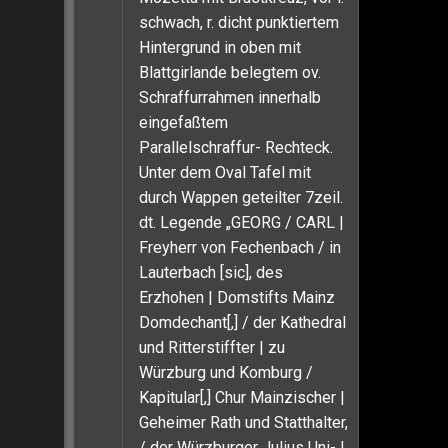
schwach, r. dicht punktiertem
Hintergrund in oben mit
Blattgirlande belegtem ov.
Schraffurrahmen innerhalb
eingefaßtem
Parallelschraffur- Rechteck.
Unter dem Oval Tafel mit
durch Wappen geteilter 7zeil.
dt. Legende „GEORG / CARL |
Freyherr von Fechenbach / in
Lauterbach [sic], des
Erzhohen | Domstifts Mainz
Domdechant[,] / der Kathedral
und Ritterstiffter | zu
Würzburg und Komburg /
Kapitular[,] Chur Mainzischer |
Geheimer Rath und Statthalter,
/ der Würzburger Julius Uni- |