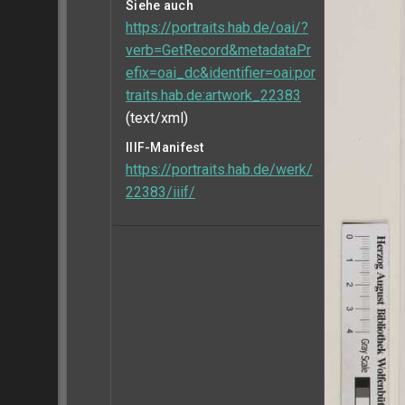
Siehe auch
https://portraits.hab.de/oai/?
verb=GetRecord&metadataPr
efix=oai_dc&identifier=oai:por
traits.hab.de:artwork_22383
(text/xml)
IIIF-Manifest
https://portraits.hab.de/werk/
22383/iiif/