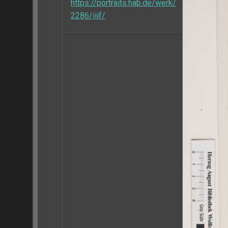
https://portraits.hab.de/werk/
2286/iiif/