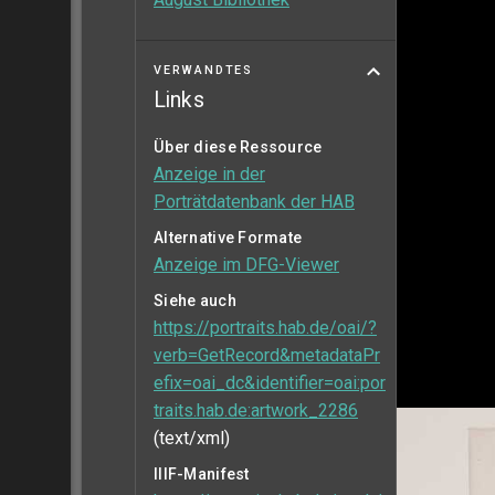
VERWANDTES
Links
Über diese Ressource
Anzeige in der
Porträtdatenbank der HAB
Alternative Formate
Anzeige im DFG-Viewer
Siehe auch
https://portraits.hab.de/oai/?
verb=GetRecord&metadataPr
efix=oai_dc&identifier=oai:por
traits.hab.de:artwork_2286
(text/xml)
IIIF-Manifest