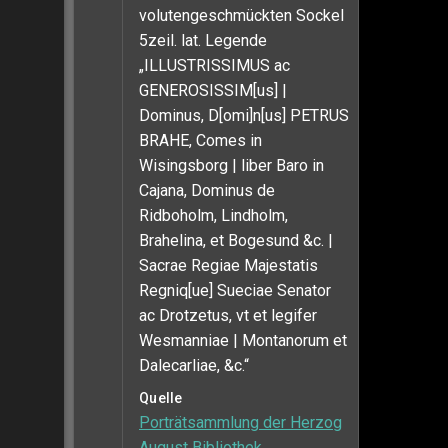
volutengeschmückten Sockel
5zeil. lat. Legende
„ILLUSTRISSIMUS ac
GENEROSISSIM[us] |
Dominus, D[omi]n[us] PETRUS
BRAHE, Comes in
Wisingsborg | liber Baro in
Cajana, Dominus de
Ridboholm, Lindholm,
Brahelina, et Bogesund &c. |
Sacrae Regiae Majestatis
Regniq[ue] Sueciae Senator
ac Drotzetus, vt et legifer
Wesmanniae | Montanorum et
Dalecarliae, &c.“
Quelle
Porträtsammlung der Herzog
August Bibliothek