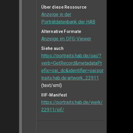
Über diese Ressource
Anzeige in der
Porträtdatenbank der HAB
Alternative Formate
Anzeige im DFG-Viewer
Siehe auch
https://portraits.hab.de/oai/?
verb=GetRecord&metadataPr
efix=oai_dc&identifier=oai:por
traits.hab.de:artwork_22911
(text/xml)
IIIF-Manifest
https://portraits.hab.de/werk/
22911/iiif/