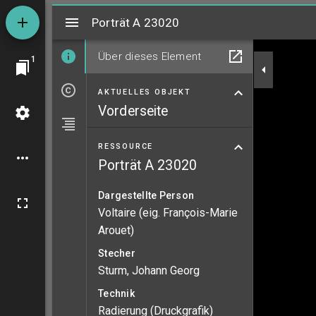
Mirador
Porträt A 23020
Porträt A 23020
Über dieses Element
1
AKTUELLES OBJEKT
Vorderseite
RESSOURCE
Porträt A 23020
Dargestellte Person
Voltaire (eig. François-Marie
Arouet)
Stecher
Sturm, Johann Georg
Technik
Radierung (Druckgrafik)