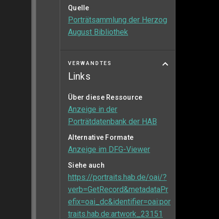
Quelle
Porträtsammlung der Herzog
August Bibliothek
VERWANDTES
Links
Über diese Ressource
Anzeige in der
Porträtdatenbank der HAB
Alternative Formate
Anzeige im DFG-Viewer
Siehe auch
https://portraits.hab.de/oai/?
verb=GetRecord&metadataPr
efix=oai_dc&identifier=oai:por
traits.hab.de:artwork_23151