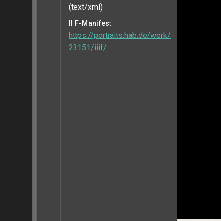
(text/xml)
IIIF-Manifest
https://portraits.hab.de/werk/
23151/iiif/