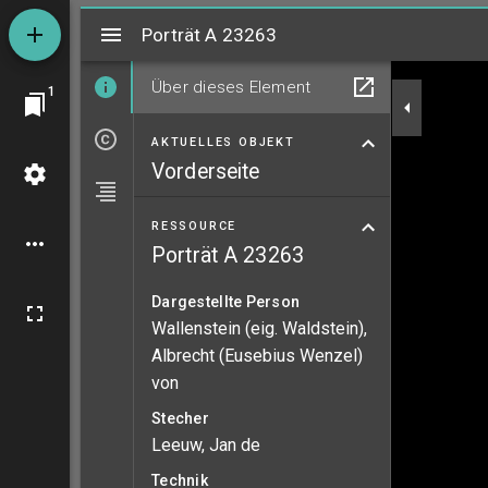
Mirador
Porträt A 23263
Porträt A 23263
Über dieses Element
1
AKTUELLES OBJEKT
Vorderseite
RESSOURCE
Porträt A 23263
Dargestellte Person
Wallenstein (eig. Waldstein),
Albrecht (Eusebius Wenzel)
von
Stecher
Leeuw, Jan de
Technik