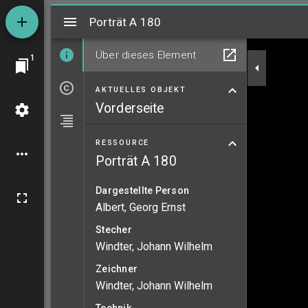
Mirador
Porträt A 180
Porträt A 180
Über dieses Element
1
AKTUELLES OBJEKT
Vorderseite
RESSOURCE
Porträt A 180
Dargestellte Person
Albert, Georg Ernst
Stecher
Windter, Johann Wilhelm
Zeichner
Windter, Johann Wilhelm