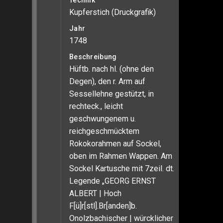
Technik
Kupferstich (Druckgrafik)
Jahr
1748
Beschreibung
Hüftb. nach hl. (ohne den
Degen), den r. Arm auf
Sessellehne gestützt, in
rechteck., leicht
geschwungenem u.
reichgeschmücktem
Rokokorahmen auf Sockel,
oben im Rahmen Wappen. Am
Sockel Kartusche mit 7zeil. dt.
Legende „GEORG ERNST
ALBERT | Hoch
F[ü]r[stl].Br[anden]b.
Onolzbachischer | würcklicher