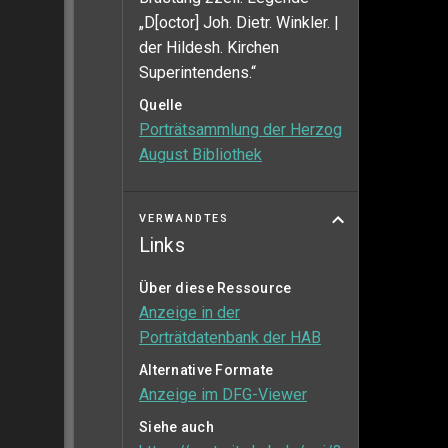
„D[octor] Joh. Dietr. Winkler. |
der Hildesh. Kirchen
Superintendens.“
Quelle
Porträtsammlung der Herzog
August Bibliothek
VERWANDTES
Links
Über diese Ressource
Anzeige in der
Porträtdatenbank der HAB
Alternative Formate
Anzeige im DFG-Viewer
Siehe auch