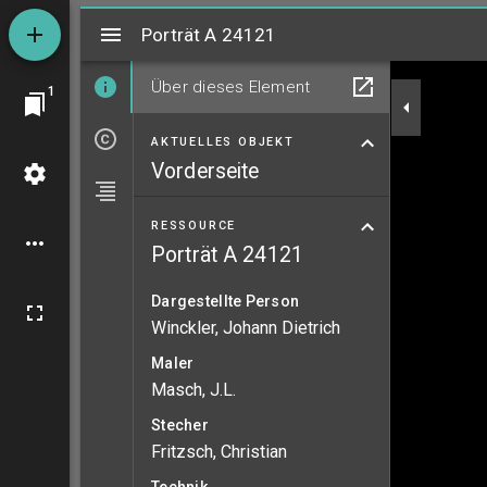
Mirador
Porträt A 24121
Porträt A 24121
Über dieses Element
1
AKTUELLES OBJEKT
Vorderseite
RESSOURCE
Porträt A 24121
Dargestellte Person
Winckler, Johann Dietrich
Maler
Masch, J.L.
Stecher
Fritzsch, Christian