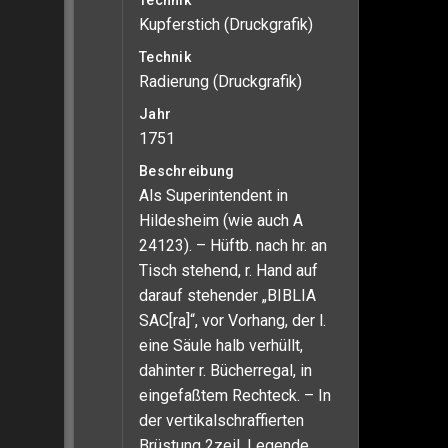
Technik
Kupferstich (Druckgrafik)
Technik
Radierung (Druckgrafik)
Jahr
1751
Beschreibung
Als Superintendent in
Hildesheim (wie auch A
24123). – Hüftb. nach hr. an
Tisch stehend, r. Hand auf
darauf stehender „BIBLIA
SAC[ra]“, vor Vorhang, der l.
eine Säule halb verhüllt,
dahinter r. Bücherregal, in
eingefaßtem Rechteck. – In
der vertikalschraffierten
Brüstung 2zeil. Legende