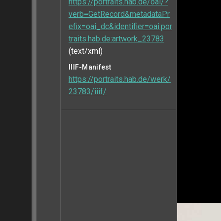
https://portraits.hab.de/oai/?
verb=GetRecord&metadataPr
efix=oai_dc&identifier=oai:por
traits.hab.de:artwork_23783
(text/xml)
IIIF-Manifest
https://portraits.hab.de/werk/
23783/iiif/