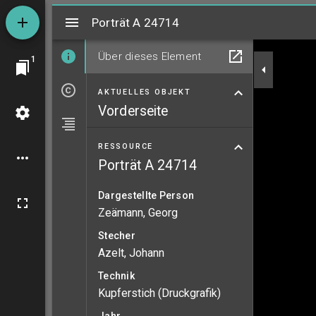
Mirador
Porträt A 24714
Porträt A 24714
Über dieses Element
1
AKTUELLES OBJEKT
Vorderseite
RESSOURCE
Porträt A 24714
Dargestellte Person
Zeämann, Georg
Stecher
Azelt, Johann
Technik
Kupferstich (Druckgrafik)