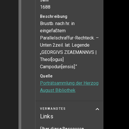
Jahr
1688
Beschreibung
Brustb. nach hr. in
eingefaßtem
Parallelschraffur-Rechteck. –
Unten 2zeil. lat. Legende
„GEORGIVS ZEAEMANNVS |
Theol[ogus]
Campodun[ensis].“
Quelle
Porträtsammlung der Herzog
August Bibliothek
VERWANDTES
Links
Über diese Ressource