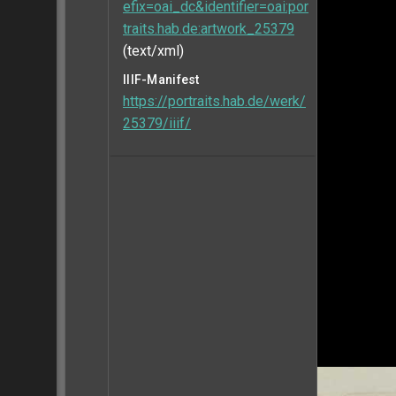
efix=oai_dc&identifier=oai:por
traits.hab.de:artwork_25379
(text/xml)
IIIF-Manifest
https://portraits.hab.de/werk/
25379/iiif/