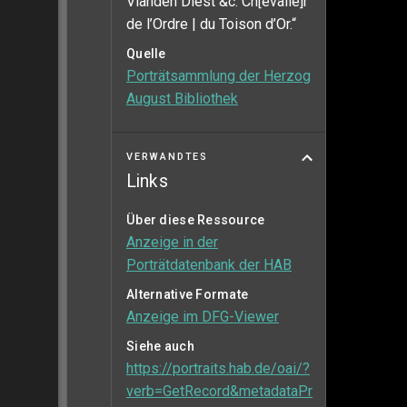
Vianden Diest &c. Ch[evalie]r
de l’Ordre | du Toison d’Or.“
Quelle
Porträtsammlung der Herzog
August Bibliothek
VERWANDTES
Links
Über diese Ressource
Anzeige in der
Porträtdatenbank der HAB
Alternative Formate
Anzeige im DFG-Viewer
Siehe auch
https://portraits.hab.de/oai/?
verb=GetRecord&metadataPr