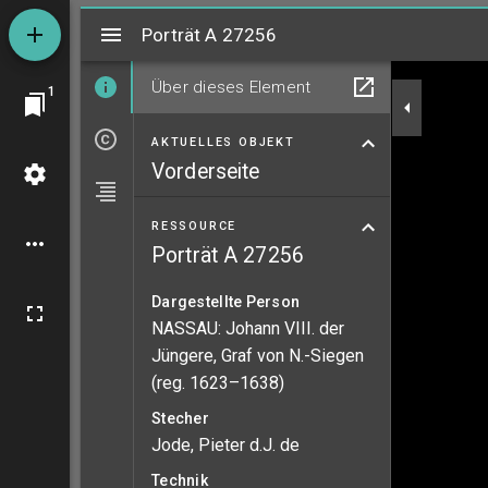
Mirador
Porträt A 27256
Porträt A 27256
Über dieses Element
1
AKTUELLES OBJEKT
Vorderseite
RESSOURCE
Porträt A 27256
Dargestellte Person
NASSAU: Johann VIII. der
Jüngere, Graf von N.-Siegen
(reg. 1623–1638)
Stecher
Jode, Pieter d.J. de
Technik