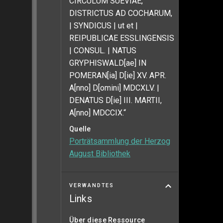
CIRCULUM SUEVIAE,
DISTRICTUS AD COCHARUM,
| SYNDICUS | ut et |
REIPUBLICAE ESSLINGENSIS
| CONSUL. | NATUS
GRYPHISWALD[ae] IN
POMERAN[ia] D[ie] XV. APR.
A[nno] D[omini] MDCXLV. |
DENATUS D[ie] III. MARTII,
A[nno] MDCCIX.“
Quelle
Porträtsammlung der Herzog
August Bibliothek
VERWANDTES
Links
Über diese Ressource