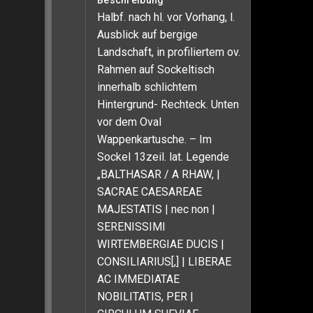
Beschreibung
Halbf. nach hl. vor Vorhang, l.
Ausblick auf bergige
Landschaft, in profiliertem ov.
Rahmen auf Sockeltisch
innerhalb schlichtem
Hintergrund- Rechteck. Unten
vor dem Oval
Wappenkartusche. – Im
Sockel 13zeil. lat. Legende
„BALTHASAR / A RHAW, |
SACRAE CAESAREAE
MAJESTATIS | nec non |
SERENISSIMI
WIRTEMBERGIAE DUCIS |
CONSILIARIUS[,] | LIBERAE
AC IMMEDIATAE
NOBILITATIS, PER |