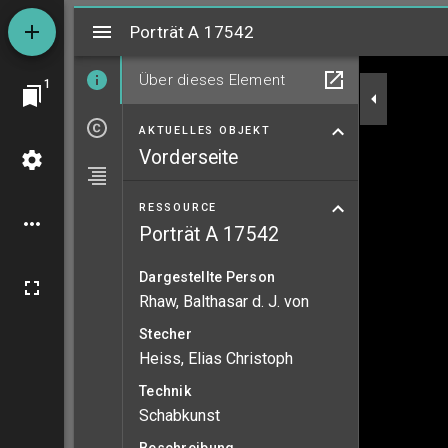
Mirador
Porträt A 17542
Porträt A 17542
Über dieses Element
1
AKTUELLES OBJEKT
Vorderseite
RESSOURCE
Porträt A 17542
Dargestellte Person
Rhaw, Balthasar d. J. von
Stecher
Heiss, Elias Christoph
Technik
Schabkunst