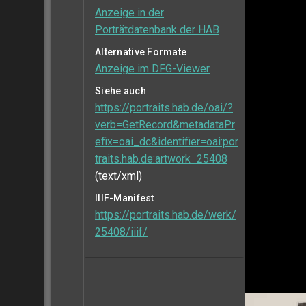
Anzeige in der
Porträtdatenbank der HAB
Alternative Formate
Anzeige im DFG-Viewer
Siehe auch
https://portraits.hab.de/oai/?
verb=GetRecord&metadataPr
efix=oai_dc&identifier=oai:por
traits.hab.de:artwork_25408
(text/xml)
IIIF-Manifest
https://portraits.hab.de/werk/
25408/iiif/