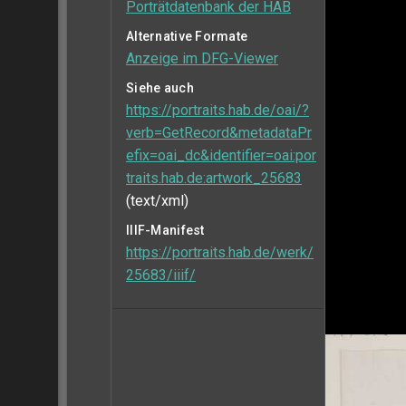
Porträtdatenbank der HAB
Alternative Formate
Anzeige im DFG-Viewer
Siehe auch
https://portraits.hab.de/oai/?
verb=GetRecord&metadataPr
efix=oai_dc&identifier=oai:por
traits.hab.de:artwork_25683
(text/xml)
IIIF-Manifest
https://portraits.hab.de/werk/
25683/iiif/