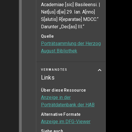
Academiae [sic] Basileensi. |
Nat[us] d[ie] 29. Ian. A[nno]
S[alutis] R[eparatae] MDCC.“
Darunter „Dec[as] III.“
Quelle
Porträtsammlung der Herzog
August Bibliothek
VERWANDTES
Links
Über diese Ressource
Anzeige in der
Porträtdatenbank der HAB
Alternative Formate
Anzeige im DFG-Viewer
Siehe auch