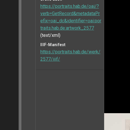
https://portraits.hab.de/oai/?
verb=GetRecord&metadataPr
efix=oai_dc&identifier=oai:por
traits.hab.de:artwork_2577
(text/xml)
IIIF-Manifest
https://portraits.hab.de/werk/
2577/iiif/