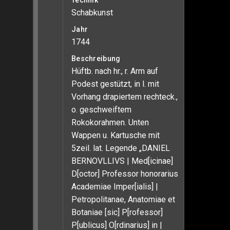
Technik
Schabkunst
Jahr
1744
Beschreibung
Hüftb. nach hr., r. Arm auf
Podest gestützt, in l. mit
Vorhang drapiertem rechteck.,
o. geschweiftem
Rokokorahmen. Unten
Wappen u. Kartusche mit
5zeil. lat. Legende „DANIEL
BERNOVLLIVS | Med[icinae]
D[octor] Professor honorarius
Academiae Imper[ialis] |
Petropolitanae, Anatomiae et
Botaniae [sic] P[rofessor]
P[ublicus] O[rdinarius] in |