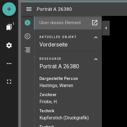
Mirador
Porträt A 26380
Porträt A 26380
Über dieses Element
1
AKTUELLES OBJEKT
Vorderseite
RESSOURCE
Porträt A 26380
Dargestellte Person
Hastings, Warren
Zeichner
Fricke, H.
Technik
Kupferstich (Druckgrafik)