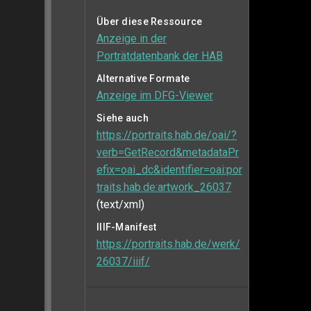
Über diese Ressource
Anzeige in der
Porträtdatenbank der HAB
Alternative Formate
Anzeige im DFG-Viewer
Siehe auch
https://portraits.hab.de/oai/?
verb=GetRecord&metadataPr
efix=oai_dc&identifier=oai:por
traits.hab.de:artwork_26037
(text/xml)
IIIF-Manifest
https://portraits.hab.de/werk/
26037/iiif/