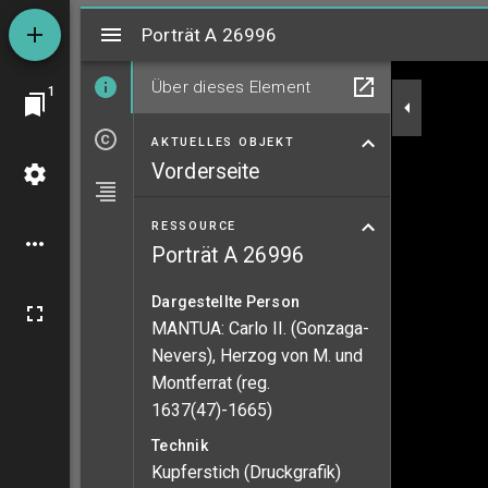
Mirador
Porträt A 26996
Porträt A 26996
Über dieses Element
1
AKTUELLES OBJEKT
Vorderseite
RESSOURCE
Porträt A 26996
Dargestellte Person
MANTUA: Carlo II. (Gonzaga-
Nevers), Herzog von M. und
Montferrat (reg.
1637(47)-1665)
Technik
Kupferstich (Druckgrafik)