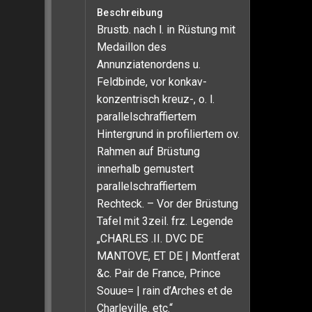
Beschreibung
Brustb. nach l. in Rüstung mit
Medaillon des
Annunziatenordens u.
Feldbinde, vor konkav-
konzentrisch kreuz-, o. l.
parallelschraffiertem
Hintergrund in profiliertem ov.
Rahmen auf Brüstung
innerhalb gemustert
parallelschraffiertem
Rechteck. – Vor der Brüstung
Tafel mit 3zeil. frz. Legende
„CHARLES .II. DVC DE
MANTOVE, ET DE | Montferat
&c. Pair de France, Prince
Souue= | rain d’Arches et de
Charleville. etc.“