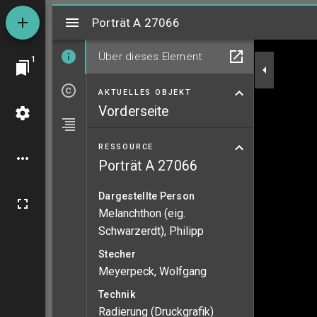
Mirador
Porträt A 27066
Porträt A 27066
Über dieses Element
1
AKTUELLES OBJEKT
Vorderseite
RESSOURCE
Porträt A 27066
Dargestellte Person
Melanchthon (eig.
Schwarzerdt), Philipp
Stecher
Meyerpeck, Wolfgang
Technik
Radierung (Druckgrafik)