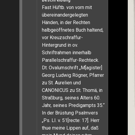
Beschreibung
Fast Hüftb. von vorn mit
übereinandergelegten
Händen, in der Rechten
halbgeöffnetes Buch haltend,
vor Kreuzschraffur-
Hintergrund in ov.
Schriftrahmen innerhalb
Parallelschraffur-Rechteck.
Dt. Ovalumschrift „M[agister]
Georg Ludwig Rögner, Pfarrer
zu St. Aurelien und
CANONICUS zu St. Thomä, in
Straßburg, seines Alters 60.
Jahr, seines Predigampts 35.“
In der Brüstung Psalmvers
„Ps. LI. v. 51[recte: 17]. Herr
thue meine Lippen auf, daß