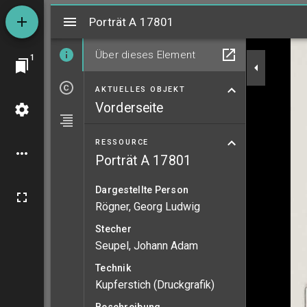
Mirador
Porträt A 17801
Porträt A 17801
Über dieses Element
1
AKTUELLES OBJEKT
Vorderseite
RESSOURCE
Porträt A 17801
Dargestellte Person
Rögner, Georg Ludwig
Stecher
Seupel, Johann Adam
Technik
Kupferstich (Druckgrafik)