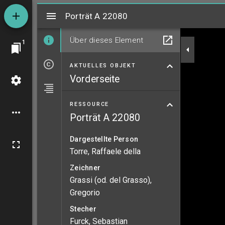
Mirador
Porträt A 22080
Porträt A 22080
Über dieses Element
1
AKTUELLES OBJEKT
Vorderseite
RESSOURCE
Porträt A 22080
Dargestellte Person
Torre, Raffaele della
Zeichner
Grassi (od. del Grasso),
Gregorio
Stecher
Furck, Sebastian