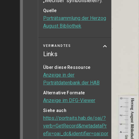
„Wechsel“ symbolisieren?).
Quelle
Porträtsammlung der Herzog
August Bibliothek
VERWANDTES
Links
Über diese Ressource
Anzeige in der
Porträtdatenbank der HAB
Alternative Formate
Anzeige im DFG-Viewer
Siehe auch
https://portraits.hab.de/oai/?
verb=GetRecord&metadataPr
efix=oai_dc&identifier=oai:por