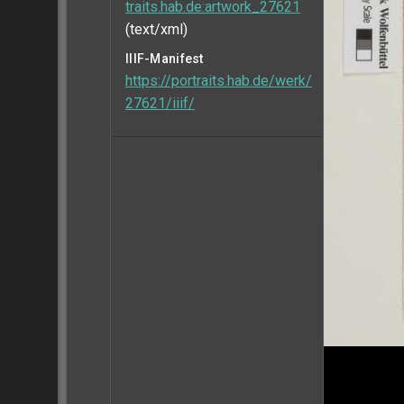
traits.hab.de:artwork_27621
(text/xml)
IIIF-Manifest
https://portraits.hab.de/werk/
27621/iiif/