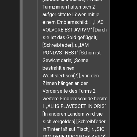
Turmzinnen halten sich 2
aufgerichtete Löwen mit je
einem Emblemschild: l. „HAC
VOLVCRE EST AVRVM“ [Durch
sie ist das Gold geflügelt]
[Schreibfeder], r. „IAM
PONDVS INEST“ [Schon ist
Gewicht darin] [Sonne
bestrahlt einen
Wechslertisch(?)]; von den
Zinnen hängen an der
Vorderseite des Turms 2
weitere Emblemschilde herab:
l. „ALIIS FLAVESCET IN ORIS“
[In anderen Ländern wird sie
sich vergolden] [Schreibfeder
in Tintenfaß auf Tisch], r. „SIC
PONDERE PROXIMVS AVRO“