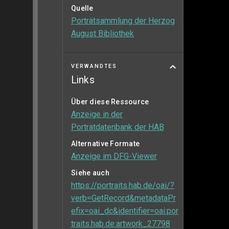
Quelle
Porträtsammlung der Herzog
August Bibliothek
VERWANDTES
Links
Über diese Ressource
Anzeige in der
Porträtdatenbank der HAB
Alternative Formate
Anzeige im DFG-Viewer
Siehe auch
https://portraits.hab.de/oai/?
verb=GetRecord&metadataPr
efix=oai_dc&identifier=oai:por
traits.hab.de:artwork_27798