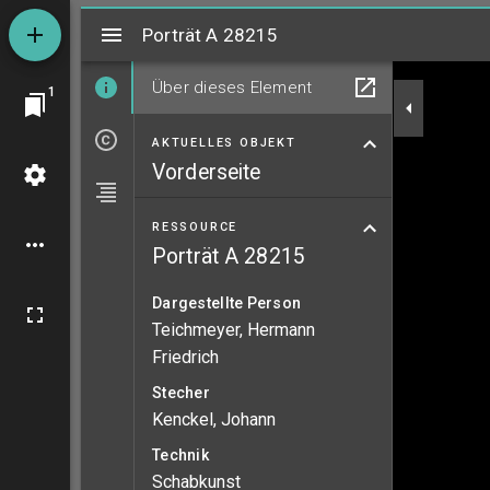
Mirador
Porträt A 28215
Porträt A 28215
Über dieses Element
1
AKTUELLES OBJEKT
Vorderseite
RESSOURCE
Porträt A 28215
Dargestellte Person
Teichmeyer, Hermann
Friedrich
Stecher
Kenckel, Johann
Technik
Schabkunst