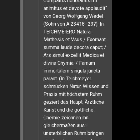
Compatris honoratissimi
animitus et devote applaudit“
von Georg Wolfgang Wedel
(Sohn von A 23418- 23?): In
TEICHMEIERO Natura,
Mathesis et Vsus / Exornant
summa laude decora caput; /
Ars simul excellit Medica et
divina Chymia: / Famam
immortalem singula juncta
parant. (In Teichmeyer
schmücken Natur, Wissen und
Praxis mit höchstem Ruhm
geziert das Haupt. Ärztliche
Kunst und die göttliche
Chemie zeichnen ihn
gleichermaßen aus:
unsterblichen Ruhm bringen