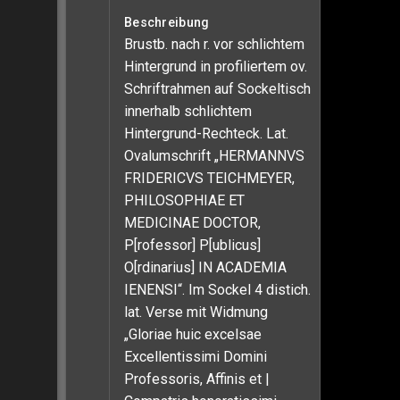
Beschreibung
Brustb. nach r. vor schlichtem
Hintergrund in profiliertem ov.
Schriftrahmen auf Sockeltisch
innerhalb schlichtem
Hintergrund-Rechteck. Lat.
Ovalumschrift „HERMANNVS
FRIDERICVS TEICHMEYER,
PHILOSOPHIAE ET
MEDICINAE DOCTOR,
P[rofessor] P[ublicus]
O[rdinarius] IN ACADEMIA
IENENSI“. Im Sockel 4 distich.
lat. Verse mit Widmung
„Gloriae huic excelsae
Excellentissimi Domini
Professoris, Affinis et |