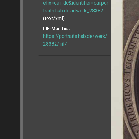
efix=oai_dc&identifier=oai:por
traits.hab.de:artwork_28382
(text/xml)
IIIF-Manifest
https://portraits.hab.de/werk/
28382/iiif/