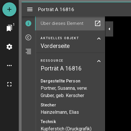
Mirador
Porträt A 16816
Porträt A 16816
Über dieses Element
1
AKTUELLES OBJEKT
Vorderseite
RESSOURCE
Porträt A 16816
Dargestellte Person
Portner, Susanna, verw.
Gruber, geb. Kerscher
Stecher
Hainzelmann, Elias
Technik
Kupferstich (Druckgrafik)