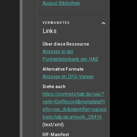
August Bibliothek
VERWANDTES
Links
Über diese Ressource
Anzeige in der
Porträtdatenbank der HAB
Alternative Formate
Anzeige im DFG-Viewer
Siehe auch
https://portraits.hab.de/oai/?
verb=GetRecord&metadataPr
efix=oai_dc&identifier=oai:por
traits.hab.de:artwork_28416
(text/xml)
IIIF-Manifest