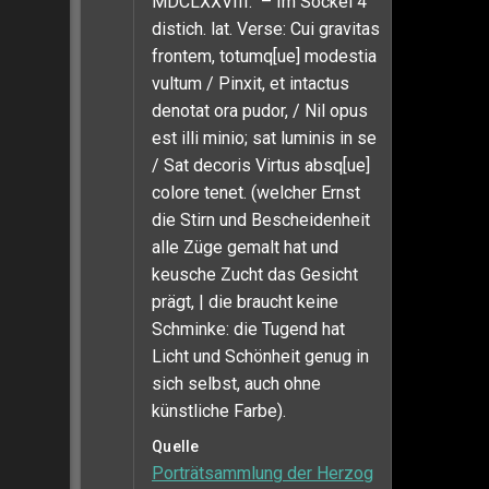
MDCLXXVIII.“ – Im Sockel 4
distich. lat. Verse: Cui gravitas
frontem, totumq[ue] modestia
vultum / Pinxit, et intactus
denotat ora pudor, / Nil opus
est illi minio; sat luminis in se
/ Sat decoris Virtus absq[ue]
colore tenet. (welcher Ernst
die Stirn und Bescheidenheit
alle Züge gemalt hat und
keusche Zucht das Gesicht
prägt, | die braucht keine
Schminke: die Tugend hat
Licht und Schönheit genug in
sich selbst, auch ohne
künstliche Farbe).
Quelle
Porträtsammlung der Herzog