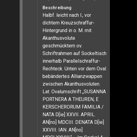
Beschreibung
Halbf. leicht nach l., vor
dichtem Kreuzschraffur-
Hintergrund in o. M. mit
Akanthusvolute
geschmücktem ov.
Schriftrahmen auf Sockeltisch
innerhalb Parallelschraffur-
Rechteck. Unten vor dem Oval
bebändertes Allianzwappen
zwischen Akanthusvoluten.
Lat. Ovalumschrift „SUSANNA
PORTNERA A THEUREN, E
KERSCHERORUM FAMILIA /
NATA D[ie] XXVII. APRIL.
AN[no] MDCIII. DENATA D[ie]
XXVIII. IAN. AN[no]