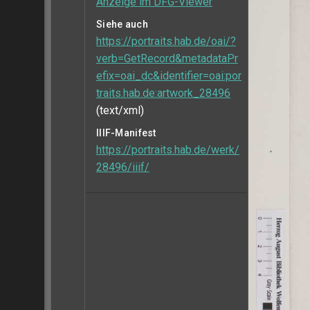
Anzeige im DFG-Viewer
Siehe auch
https://portraits.hab.de/oai/?
verb=GetRecord&metadataPr
efix=oai_dc&identifier=oai:por
traits.hab.de:artwork_28496
(text/xml)
IIIF-Manifest
https://portraits.hab.de/werk/
28496/iiif/