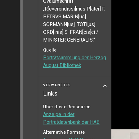
Ovalumschrift
„R[everendissi]mus P[ater] F.
PETRVS MARIN[us]
SORMANN[us]. TOTI[us]
ORD[inis] S. FRAN[cis]ci /
MINISTER GENERALIS.“
Quelle
Porträtsammlung der Herzog
August Bibliothek
VERWANDTES
Links
Über diese Ressource
Anzeige in der
Porträtdatenbank der HAB
Alternative Formate