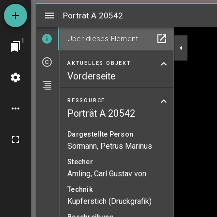
Mirador
Porträt A 20542
Porträt A 20542
Über dieses Element
1
AKTUELLES OBJEKT
Vorderseite
RESSOURCE
Porträt A 20542
Dargestellte Person
Sormann, Petrus Marinus
Stecher
Amling, Carl Gustav von
Technik
Kupferstich (Druckgrafik)