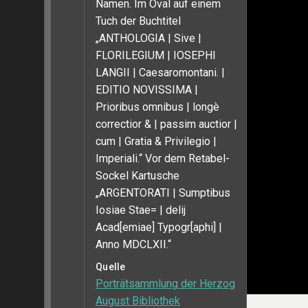
Namen. Im Oval auf einem
Tuch der Buchtitel
„ANTHOLOGIA | Sive |
FLORILEGIUM | IOSEPHI
LANGII | Caesaromontani. |
EDITIO NOVISSIMA |
Prioribus omnibus | longè
correctior & | passim auctior |
cum | Gratia & Privilegio |
Imperiali.“ Vor dem Retabel-
Sockel Kartusche
„ARGENTORATI | Sumptibus
Iosiae Stae= | delij
Acad[emiae] Typogr[aphi] |
Anno MDCLXII.“
Quelle
Porträtsammlung der Herzog
August Bibliothek