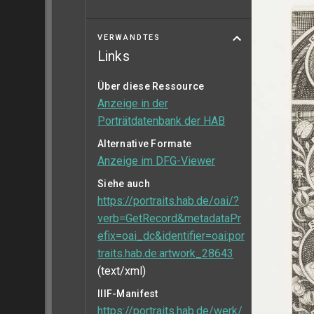
VERWANDTES
Links
Über diese Ressource
Anzeige in der
Porträtdatenbank der HAB
Alternative Formate
Anzeige im DFG-Viewer
Siehe auch
https://portraits.hab.de/oai/?
verb=GetRecord&metadataPr
efix=oai_dc&identifier=oai:por
traits.hab.de:artwork_28643
(text/xml)
IIIF-Manifest
https://portraits.hab.de/werk/