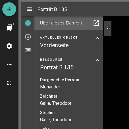
Mirador
Porträt B 135
Porträt B 135
Über dieses Element
1
AKTUELLES OBJEKT
Vorderseite
RESSOURCE
Porträt B 135
Dargestellte Person
Menander
Zeichner
Galle, Theodoor
Stecher
Galle, Theodoor