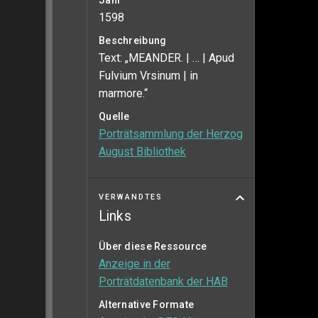
Jahr
1598
Beschreibung
Text: „MEANDER. | … | Apud
Fulvium Vrsinum | in
marmore.“
Quelle
Porträtsammlung der Herzog
August Bibliothek
VERWANDTES
Links
Über diese Ressource
Anzeige in der
Porträtdatenbank der HAB
Alternative Formate