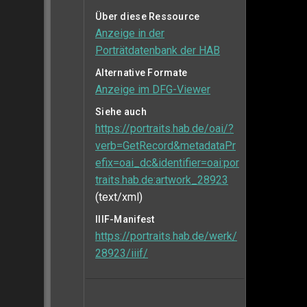
Über diese Ressource
Anzeige in der
Porträtdatenbank der HAB
Alternative Formate
Anzeige im DFG-Viewer
Siehe auch
https://portraits.hab.de/oai/?
verb=GetRecord&metadataPr
efix=oai_dc&identifier=oai:por
traits.hab.de:artwork_28923
(text/xml)
IIIF-Manifest
https://portraits.hab.de/werk/
28923/iiif/