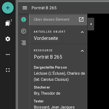
Mirador
Porträt B 265
Porträt B 265
Über dieses Element
1
AKTUELLES OBJEKT
Vorderseite
RESSOURCE
Porträt B 265
Dargestellte Person
Lécluse (L’Écluse), Charles de
(lat. Carolus Clusius)
Stecherer
Bry, Theodor de
Texter
Boissard, Jean Jacques