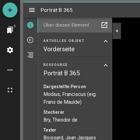
Mirador
Porträt B 365
Porträt B 365
Über dieses Element
1
AKTUELLES OBJEKT
Vorderseite
RESSOURCE
Porträt B 365
Dargestellte Person
Modius, Franciscus (eig.
Frans de Maulde)
Stecherer
Bry, Theodor de
Texter
Boissard, Jean Jacques