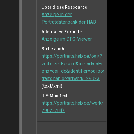
Über diese Ressource
Anzeige in der
Porträtdatenbank der HAB
Alternative Formate
Anzeige im DFG-Viewer
Siehe auch
https://portraits.hab.de/oai/?
verb=GetRecord&metadataPr
efix=oai_dc&identifier=oai:por
traits.hab.de:artwork_29023
(text/xml)
IIIF-Manifest
https://portraits.hab.de/werk/
29023/iiif/