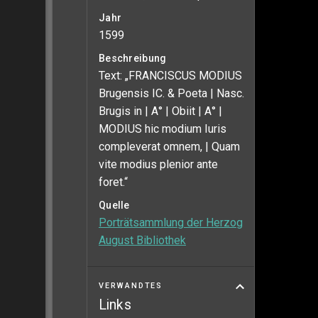
Jahr
1599
Beschreibung
Text: „FRANCISCUS MODIUS
Brugensis IC. & Poeta | Nasc.
Brugis in | A° | Obiit | A° |
MODIUS hic modium Iuris
compleverat omnem, | Quam
vite modius plenior ante
foret.“
Quelle
Porträtsammlung der Herzog
August Bibliothek
VERWANDTES
Links