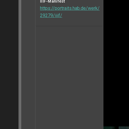
IIIF-Manifest
https://portraits.hab.de/werk/
29279/iiif/