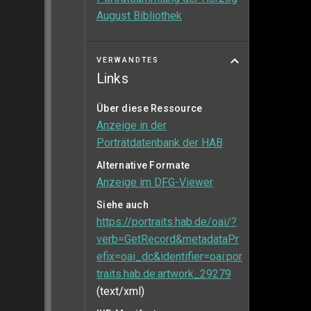
August Bibliothek
VERWANDTES
Links
Über diese Ressource
Anzeige in der
Porträtdatenbank der HAB
Alternative Formate
Anzeige im DFG-Viewer
Siehe auch
https://portraits.hab.de/oai/?
verb=GetRecord&metadataPr
efix=oai_dc&identifier=oai:por
traits.hab.de:artwork_29279
(text/xml)