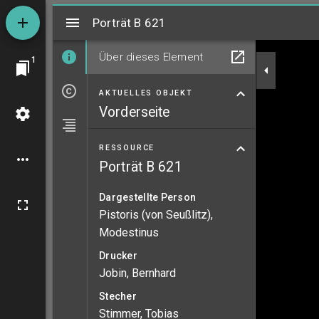
Mirador
Porträt B 621
Porträt B 621
Über dieses Element
1
AKTUELLES OBJEKT
Vorderseite
RESSOURCE
Porträt B 621
Dargestellte Person
Pistoris (von Seußlitz),
Modestinus
Drucker
Jobin, Bernhard
Stecher
Stimmer, Tobias