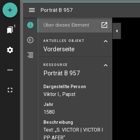
Mirador
Porträt B 957
Porträt B 957
Über dieses Element
1
AKTUELLES OBJEKT
Vorderseite
RESSOURCE
Porträt B 957
Dargestellte Person
Viktor I., Papst
Jahr
1580
Beschreibung
Text: „S. VICTOR | VICTOR I
PP AFER“