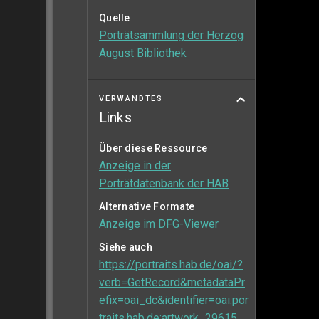
Quelle
Porträtsammlung der Herzog
August Bibliothek
VERWANDTES
Links
Über diese Ressource
Anzeige in der
Porträtdatenbank der HAB
Alternative Formate
Anzeige im DFG-Viewer
Siehe auch
https://portraits.hab.de/oai/?
verb=GetRecord&metadataPr
efix=oai_dc&identifier=oai:por
traits.hab.de:artwork_29615