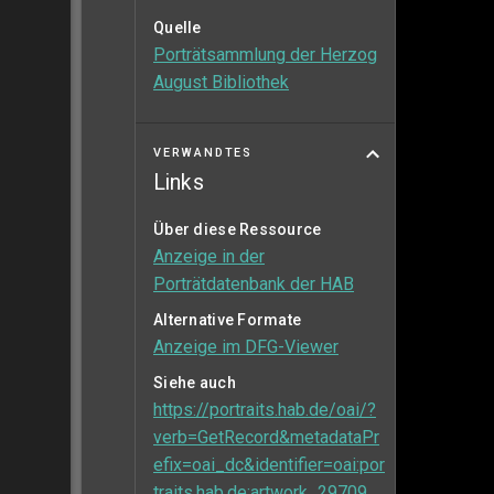
Quelle
Porträtsammlung der Herzog
August Bibliothek
VERWANDTES
Links
Über diese Ressource
Anzeige in der
Porträtdatenbank der HAB
Alternative Formate
Anzeige im DFG-Viewer
Siehe auch
https://portraits.hab.de/oai/?
verb=GetRecord&metadataPr
efix=oai_dc&identifier=oai:por
traits.hab.de:artwork_29709