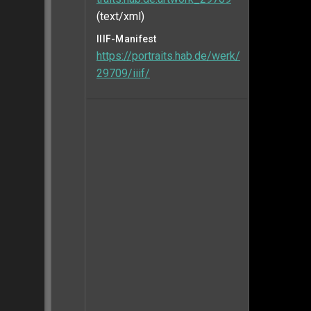
(text/xml)
IIIF-Manifest
https://portraits.hab.de/werk/
29709/iiif/