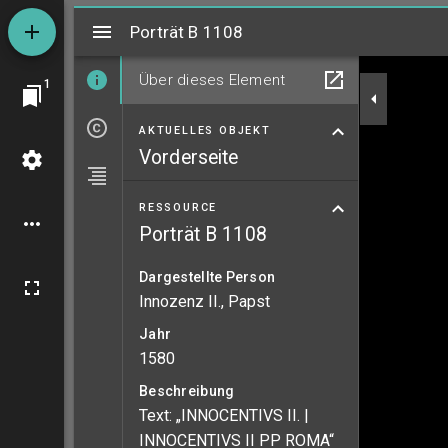
Mirador
Porträt B 1108
Porträt B 1108
Über dieses Element
1
AKTUELLES OBJEKT
Vorderseite
RESSOURCE
Porträt B 1108
Dargestellte Person
Innozenz II., Papst
Jahr
1580
Beschreibung
Text: „INNOCENTIVS II. |
INNOCENTIVS II PP ROMA“