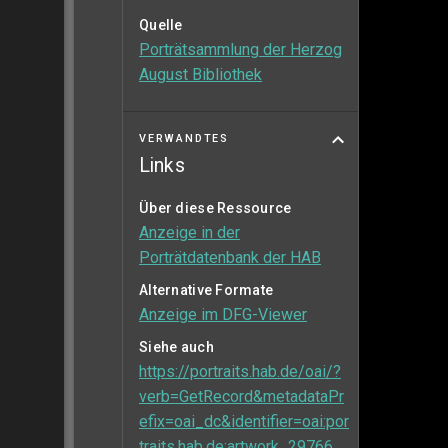
Quelle
Porträtsammlung der Herzog
August Bibliothek
VERWANDTES
Links
Über diese Ressource
Anzeige in der
Porträtdatenbank der HAB
Alternative Formate
Anzeige im DFG-Viewer
Siehe auch
https://portraits.hab.de/oai/?
verb=GetRecord&metadataPr
efix=oai_dc&identifier=oai:por
traits.hab.de:artwork_29766