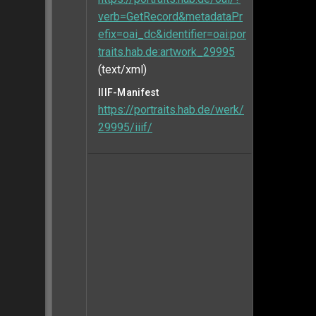
verb=GetRecord&metadataPr
efix=oai_dc&identifier=oai:por
traits.hab.de:artwork_29995
(text/xml)
IIIF-Manifest
https://portraits.hab.de/werk/
29995/iiif/