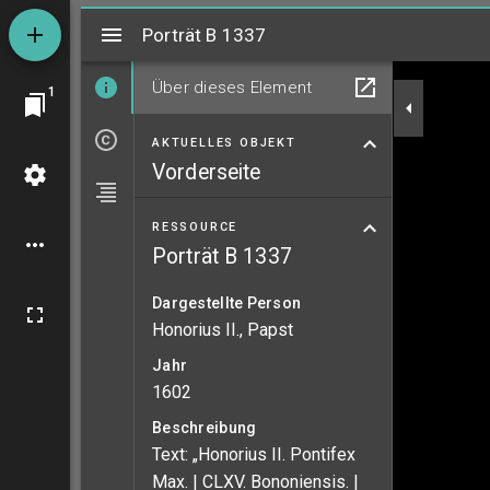
Mirador
Porträt B 1337
Porträt B 1337
Über dieses Element
1
AKTUELLES OBJEKT
Vorderseite
RESSOURCE
Porträt B 1337
Dargestellte Person
Honorius II., Papst
Jahr
1602
Beschreibung
Text: „Honorius II. Pontifex
Max. | CLXV. Bononiensis. |