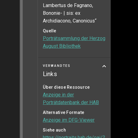
Lambertus de Fagnano,
Bononie- | sis: ex
Archidiacono, Canonicus“
Quelle
Porträtsammlung der Herzog
August Bibliothek
VERWANDTES
Links
Über diese Ressource
Anzeige in der
Porträtdatenbank der HAB
Alternative Formate
Anzeige im DFG-Viewer
Siehe auch
https://portraits.hab.de/oai/?