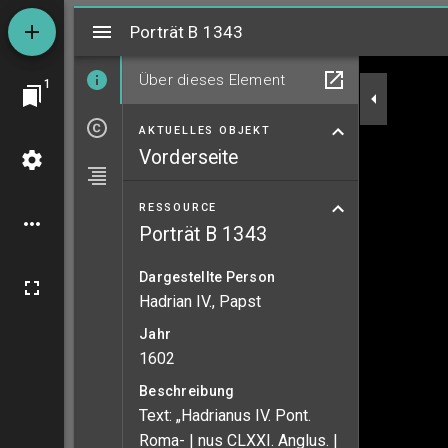
Mirador
Porträt B 1343
Porträt B 1343
Über dieses Element
1
AKTUELLES OBJEKT
Vorderseite
RESSOURCE
Porträt B 1343
Dargestellte Person
Hadrian IV., Papst
Jahr
1602
Beschreibung
Text: „Hadrianus IV. Pont.
Roma- | nus CLXXI. Anglus. |