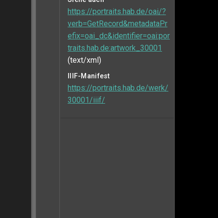
https://portraits.hab.de/oai/?
verb=GetRecord&metadataPr
efix=oai_dc&identifier=oai:por
traits.hab.de:artwork_30001
(text/xml)
IIIF-Manifest
https://portraits.hab.de/werk/
30001/iiif/