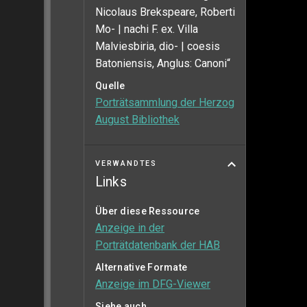
Nicolaus Brekspeare, Roberti
Mo- | nachi F. ex. Villa
Malviesbiria, dio- | coesis
Batoniensis, Anglus: Canoni“
Quelle
Porträtsammlung der Herzog
August Bibliothek
VERWANDTES
Links
Über diese Ressource
Anzeige in der
Porträtdatenbank der HAB
Alternative Formate
Anzeige im DFG-Viewer
Siehe auch